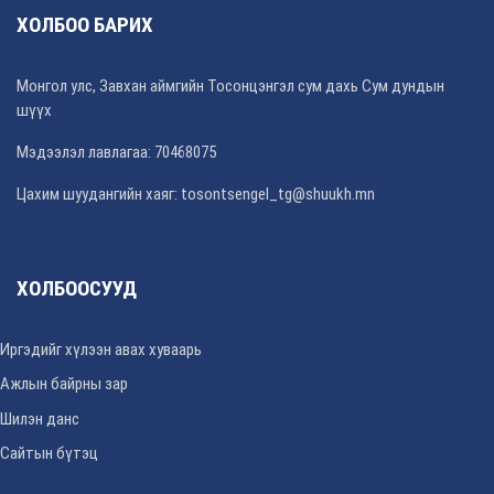
ХОЛБОО БАРИХ
Монгол улс, Завхан аймгийн Тосонцэнгэл сум дахь Сум дундын
шүүх
Мэдээлэл лавлагаа: 70468075
Цахим шуудангийн хаяг: tosontsengel_tg@shuukh.mn
ХОЛБООСУУД
Иргэдийг хүлээн авах хуваарь
Ажлын байрны зар
Шилэн данс
Сайтын бүтэц