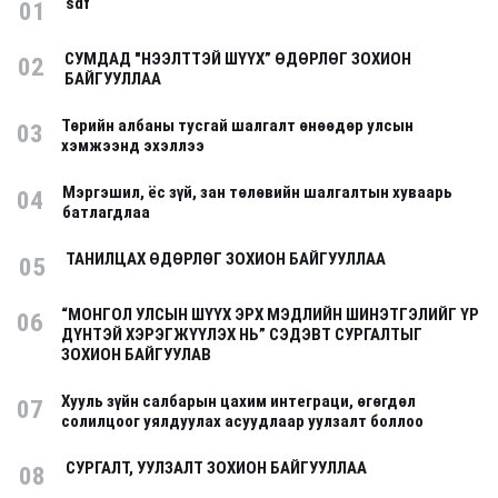
sdf
01
СУМДАД "НЭЭЛТТЭЙ ШҮҮХ” ӨДӨРЛӨГ ЗОХИОН
02
БАЙГУУЛЛАА
Төрийн албаны тусгай шалгалт өнөөдөр улсын
03
хэмжээнд эхэллээ
Мэргэшил, ёс зүй, зан төлөвийн шалгалтын хуваарь
04
батлагдлаа
ТАНИЛЦАХ ӨДӨРЛӨГ ЗОХИОН БАЙГУУЛЛАА
05
“МОНГОЛ УЛСЫН ШҮҮХ ЭРХ МЭДЛИЙН ШИНЭТГЭЛИЙГ ҮР
06
ДҮНТЭЙ ХЭРЭГЖҮҮЛЭХ НЬ” СЭДЭВТ СУРГАЛТЫГ
ЗОХИОН БАЙГУУЛАВ
Хууль зүйн салбарын цахим интеграци, өгөгдөл
07
солилцоог уялдуулах асуудлаар уулзалт боллоо
СУРГАЛТ, УУЛЗАЛТ ЗОХИОН БАЙГУУЛЛАА
08