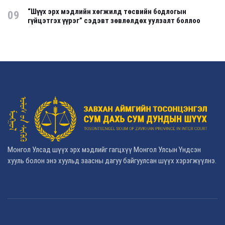
“Шүүх эрх мэдлийн хөгжилд төсвийн бодлогын
09
гүйцэтгэх үүрэг” сэдэвт зөвлөлдөх уулзалт боллоо
Монгол Улсад шүүх эрх мэдлийг гагцхүү Монгол Улсын Үндсэн
хууль болон энэ хуульд заасны дагуу байгуулсан шүүх хэрэгжүүлнэ.