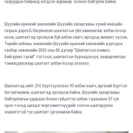
газруудын байранд нэгдсэн журмаар зохион байгуулж байна.
Шүүхийн ерөнхий зөвлөлийн Шүүхийн захиргааны хүний нөөцийн
газрын дарга Б.Оюуннасан шалгалтын үйл ажиллагааг албан ёсоор
нээж, шалгалтад оролцож буй албан хаагч, иргэдэд амжилт хүсэж,
Төрийн албаны зөвлөлийн Шүүхийн ерөнхий зөвлөлийн дэргэдэх
салбар зөвлөлийн 2026 оны 06 дугаар “Шалгалтын комисс
байгуулах тухай” тогтоол, шалгалтын бүрэлдэхүүн, зааварчилгааг
танилцуулснаар шалгалт албан ёсоор эхэллээ.
Шалгалтад нийт 216 бүртгүүлснээс 93 албан хаагч, иргэний бүртгэл
баталгаажиж, шалгалтад оролцож байна. Шүүхийн захиргааны
байгууллагын удирдах болон гүйцэтгэх албан тушаалын 57 сул
орон тоонд шилдэг мэргэжилтнүүдийг сонгон шалгаруулах
зорилготой тус шалгалт үргэлжилж байна.