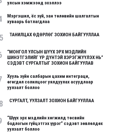
3
улсын хэмжээнд эхэллээ
Мэргэшил, ёс зүй, зан төлөвийн шалгалтын
4
хуваарь батлагдлаа
ТАНИЛЦАХ ӨДӨРЛӨГ ЗОХИОН БАЙГУУЛЛАА
5
“МОНГОЛ УЛСЫН ШҮҮХ ЭРХ МЭДЛИЙН
6
ШИНЭТГЭЛИЙГ ҮР ДҮНТЭЙ ХЭРЭГЖҮҮЛЭХ НЬ”
СЭДЭВТ СУРГАЛТЫГ ЗОХИОН БАЙГУУЛАВ
Хууль зүйн салбарын цахим интеграци,
7
өгөгдөл солилцоог уялдуулах асуудлаар
уулзалт боллоо
СУРГАЛТ, УУЛЗАЛТ ЗОХИОН БАЙГУУЛЛАА
8
“Шүүх эрх мэдлийн хөгжилд төсвийн
9
бодлогын гүйцэтгэх үүрэг” сэдэвт зөвлөлдөх
уулзалт боллоо