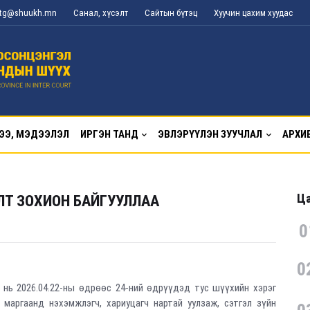
l_tg@shuukh.mn
Санал, хүсэлт
Сайтын бүтэц
Хуучин цахим хуудас
ЭЭ, МЭДЭЭЛЭЛ
ИРГЭН ТАНД
ЭВЛЭРҮҮЛЭН ЗУУЧЛАЛ
АРХИ
Ца
ЛТ ЗОХИОН БАЙГУУЛЛАА
0
0
 нь 2026.04.22-ны өдрөөс 24-ний өдрүүдэд тус шүүхийн хэрэг
маргаанд нэхэмжлэгч, хариуцагч нартай уулзаж, сэтгэл зүйн