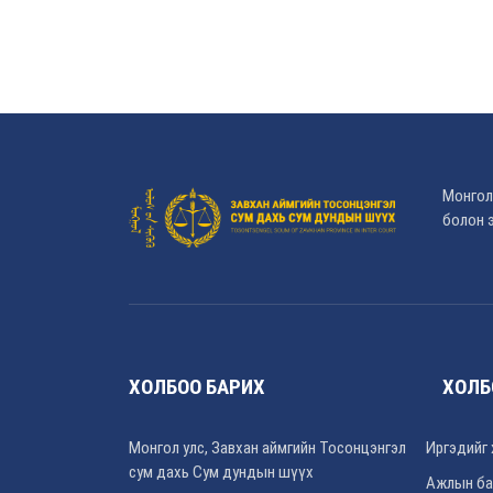
Монгол
болон э
ХОЛБОО БАРИХ
ХОЛБ
Монгол улс, Завхан аймгийн Тосонцэнгэл
Иргэдийг 
сум дахь Сум дундын шүүх
Ажлын ба