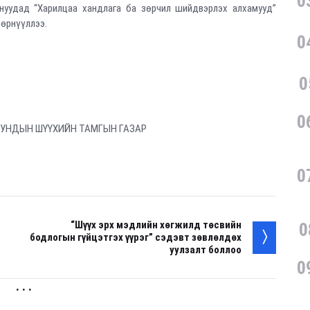
0
нуудад “Харилцаа хандлага ба зөрчил шийдвэрлэх алхамууд”
 өрнүүллээ.
0
0
0
ДУНДЫН ШҮҮХИЙН ТАМГЫН ГАЗАР
0
“Шүүх эрх мэдлийн хөгжилд төсвийн
0
бодлогын гүйцэтгэх үүрэг” сэдэвт зөвлөлдөх
уулзалт боллоо
0
. . .