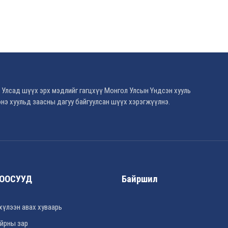
 Улсад шүүх эрх мэдлийг гагцхүү Монгол Улсын Үндсэн хууль
нэ хуульд заасны дагуу байгуулсан шүүх хэрэгжүүлнэ.
ООСУУД
Байршил
хүлээн авах хуваарь
йрны зар