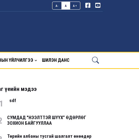
A-
A
A+
ВЫН ҮЙЛЧИЛГЭЭ
ШИЛЭН ДАНС
г үеийн мэдээ
sdf
1
СУМДАД "НЭЭЛТТЭЙ ШҮҮХ” ӨДӨРЛӨГ
2
ЗОХИОН БАЙГУУЛЛАА
Төрийн албаны тусгай шалгалт өнөөдөр