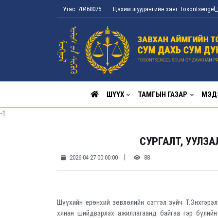
Утас: 70468075
Цахим шуудангийн хаяг: tosontsenge
ШҮҮХ
ТАМГЫН ГАЗАР
МЭД
-1
СУРГАЛТ, УУЛЗА
|
2026-04-27 00:00:00
88
Шүүхийн ерөнхий зөвлөлийн сэтгэл зүйч Т.Энхгэрэл
хянан шийдвэрлэх ажиллагаанд байгаа гэр бүлийн 