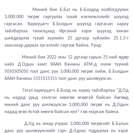
Миний бие Б.Бат нь Б.Болдод холбогдуулан
3,000,000 төгрөг гаргуулах тухай нэхэмжлэлийг шүүхэд
гаргасан. Хариуцагч Б.Болдын шүүхэд гаргасан хариу
тайлбартаа танилцаад Иргэний хэрэг шүүхэд хянан
шийдвэрлэх тухай хуулийн 25 дугаар зүйлийн 25.1.3-т
зааснаар дараах хүсэлтийг гаргаж байна. Үүнд:
Миний бие 2022 оны 12 дугаар сарын 21-ний өдөр
найз Д.Одын хамт ХААН банкны АТМ-д очиж түүний
5050505050 тоот данс руу 3,000,000 төгрөг хийж, Б.Болдын
ХААН банкны 5151515151 тоот данс руу шилжүүлсэн.
Гэтэл хариуцагч Б.Болд нь хариу тайлбартаа “Д.Од
нь надад урьд зээлсэн мөнгөө өгөөгүй байсан бөгөөд
миний данс руу шилжүүлсэн 3,000,000 төгрөг нь Д.Одын
надад өгөх ёстой мөнгө байсан юм” гэж маргаж байна.
Д.Од нь ямар учраас 3,000,000 төгрөгийг Б.Батын
данс руу шилжүүлснийг гэрч Д.Одоос тодруулах нь хэрэг