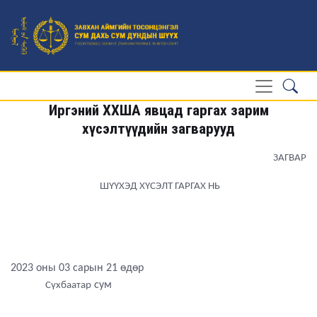
Иргэний ХХША явцад гаргах зарим
хүсэлтүүдийн загварууд
ЗАГВАР
ШҮҮХЭД ХҮСЭЛТ ГАРГАХ НЬ
2023 оны 03 сарын 21 өдөр
сум
Сүхбаатар