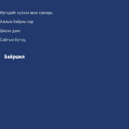
Иргэдийг хүлээн авах хуваарь
Ажлын байрны зар
Шилэн данс
Сайтын бүтэц
Байршил