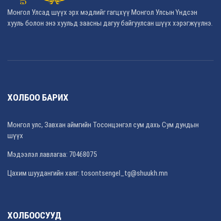
Монгол Улсад шүүх эрх мэдлийг гагцхүү Монгол Улсын Үндсэн
хууль болон энэ хуульд заасны дагуу байгуулсан шүүх хэрэгжүүлнэ.
ХОЛБОО БАРИХ
Монгол улс, Завхан аймгийн Тосонцэнгэл сум дахь Сум дундын
шүүх
Мэдээлэл лавлагаа: 70468075
Цахим шуудангийн хаяг: tosontsengel_tg@shuukh.mn
ХОЛБООСУУД