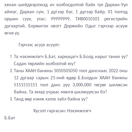
хянан шийдвэрлэхэд ач холбогдолтой байх тул Дархан-Уул
аймаг, Дархан сум, 1 дүгээр баг, 1 дүгээр байр, 01 тоотод
оршин суух, утас: 99999999, ТИ80010101 регистрийн
дугаартай, Боржигон овогт Доржийн Одыг гэрчээр асууж
өгнө үү.
Гэрчээс асуух асуулт:
Та нэхэмжлэгч Б.Бат, хариуцагч Б.Болд нарыг таних уу?
Садан төрлийн холбоотой юу?
Таны ХААН банкны 5050505050 тоот данснаас 2022 оны
12 дугаар сарын 21-ний өдөр Б.Болдын ХААН банкны
5151515151 тоот данс руу 3,000,000 төгрөг шилжсэн
байна. Та ямар учраас мөнгө шилжүүлсэн бэ?
Танд өөр нэмж хэлэх зүйл байна уу?
Хүсэлт гаргасан: Нэхэмжлэгч
Б.Бат