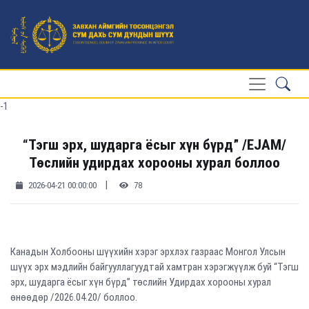
-1
“Тэгш эрх, шударга ёсыг хүн бүрд” /EJAM/
Төслийн удирдах хорооны хурал боллоо
|
2026-04-21 00:00:00
78
Канадын Холбооны шүүхийн хэрэг эрхлэх газраас Монгол Улсын
шүүх эрх мэдлийн байгууллагуудтай хамтран хэрэгжүүлж буй “Тэгш
эрх, шударга ёсыг хүн бүрд” төслийн Удирдах хорооны хурал
өнөөдөр /2026.04.20/ боллоо.