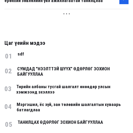
ерөнхий зөвлөлийн үйл ажиллагаатай танилцлаа
. . .
Цаг үеийн мэдээ
sdf
01
СУМДАД "НЭЭЛТТЭЙ ШҮҮХ” ӨДӨРЛӨГ ЗОХИОН
02
БАЙГУУЛЛАА
Төрийн албаны тусгай шалгалт өнөөдөр улсын
03
хэмжээнд эхэллээ
Мэргэшил, ёс зүй, зан төлөвийн шалгалтын хуваарь
04
батлагдлаа
ТАНИЛЦАХ ӨДӨРЛӨГ ЗОХИОН БАЙГУУЛЛАА
05