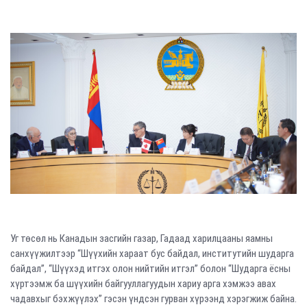
Уг төсөл нь Канадын засгийн газар, Гадаад харилцааны яамны
санхүүжилтээр “Шүүхийн хараат бус байдал, институтийн шударга
байдал”, “Шүүхэд итгэх олон нийтийн итгэл” болон “Шударга ёсны
хүртээмж ба шүүхийн байгууллагуудын хариу арга хэмжээ авах
чадавхыг бэхжүүлэх” гэсэн үндсэн гурван хүрээнд хэрэгжиж байна.