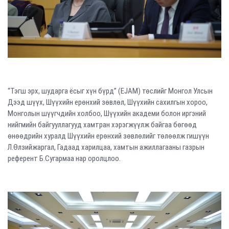
“Тэгш эрх, шударга ёсыг хүн бүрд” (EJAM) төслийг Монгол Улсын
Дээд шүүх, Шүүхийн ерөнхий зөвлөл, Шүүхийн сахилгын хороо,
Монголын шүүгчдийн холбоо, Шүүхийн академи болон иргэний
нийгмийн байгууллагууд хамтран хэрэгжүүлж байгаа бөгөөд
өнөөдрийн хуралд Шүүхийн ерөнхий зөвлөлийг төлөөлж гишүүн
Л.Өлзийжаргал, Гадаад харилцаа, хамтын ажиллагааны газрын
референт Б.Сугармаа нар оролцлоо.