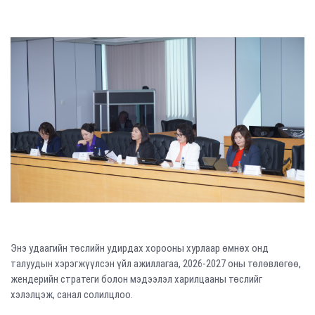
Энэ удаагийн төслийн удирдах хорооны хурлаар өмнөх онд
талуудын хэрэгжүүлсэн үйл ажиллагаа, 2026-2027 оны төлөвлөгөө,
жендерийн стратеги болон мэдээлэл харилцааны төслийг
хэлэлцэж, санал солилцлоо.