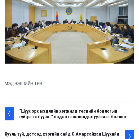
МЭДЭЭЛЛИЙН ТӨВ
“Шүүх эрх мэдлийн хөгжилд төсвийн бодлогын
гүйцэтгэх үүрэг” сэдэвт зөвлөлдөх уулзалт боллоо
Хууль зүй, дотоод хэргийн сайд С.Амарсайхан Шүүхийн