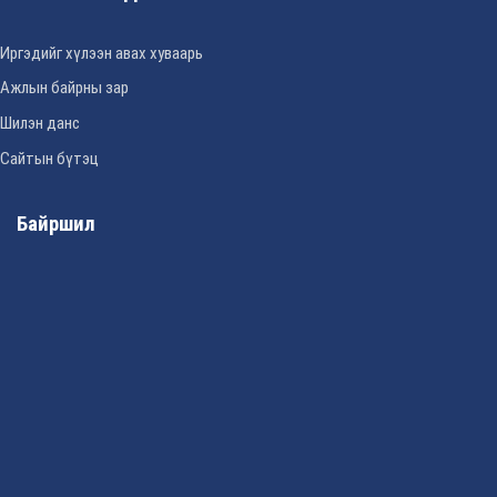
Иргэдийг хүлээн авах хуваарь
Ажлын байрны зар
Шилэн данс
Сайтын бүтэц
Байршил