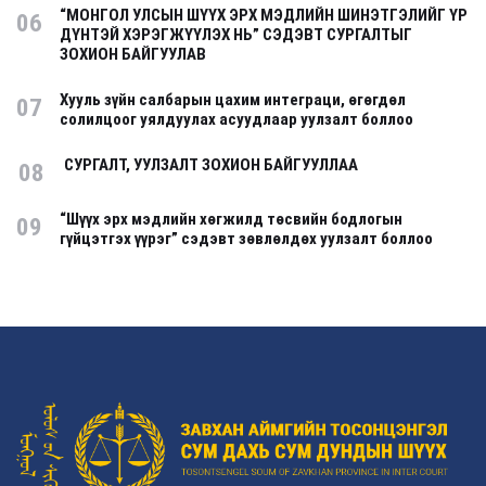
“МОНГОЛ УЛСЫН ШҮҮХ ЭРХ МЭДЛИЙН ШИНЭТГЭЛИЙГ ҮР
06
ДҮНТЭЙ ХЭРЭГЖҮҮЛЭХ НЬ” СЭДЭВТ СУРГАЛТЫГ
ЗОХИОН БАЙГУУЛАВ
Хууль зүйн салбарын цахим интеграци, өгөгдөл
07
солилцоог уялдуулах асуудлаар уулзалт боллоо
СУРГАЛТ, УУЛЗАЛТ ЗОХИОН БАЙГУУЛЛАА
08
“Шүүх эрх мэдлийн хөгжилд төсвийн бодлогын
09
гүйцэтгэх үүрэг” сэдэвт зөвлөлдөх уулзалт боллоо