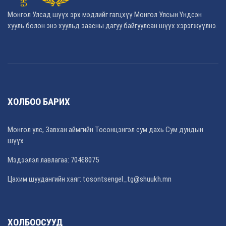
Монгол Улсад шүүх эрх мэдлийг гагцхүү Монгол Улсын Үндсэн
хууль болон энэ хуульд заасны дагуу байгуулсан шүүх хэрэгжүүлнэ.
ХОЛБОО БАРИХ
Монгол улс, Завхан аймгийн Тосонцэнгэл сум дахь Сум дундын
шүүх
Мэдээлэл лавлагаа: 70468075
Цахим шуудангийн хаяг: tosontsengel_tg@shuukh.mn
ХОЛБООСУУД