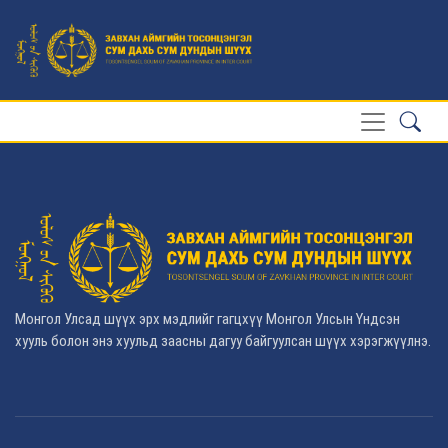
Монгол Улсад шүүх эрх мэдлийг гагцхүү Монгол Улсын Үндсэн
хууль болон энэ хуульд заасны дагуу байгуулсан шүүх хэрэгжүүлнэ.