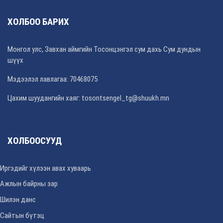
ХОЛБОО БАРИХ
Монгол улс, Завхан аймгийн Тосонцэнгэл сум дахь Сум дундын
шүүх
Мэдээлэл лавлагаа: 70468075
Цахим шуудангийн хаяг: tosontsengel_tg@shuukh.mn
ХОЛБООСУУД
Иргэдийг хүлээн авах хуваарь
Ажлын байрны зар
Шилэн данс
Сайтын бүтэц