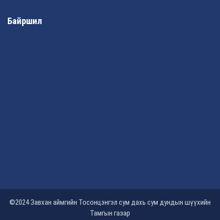
Байршил
©2024 Завхан аймгийн Тосонцэнгэл сум дахь сум дундын шүүхийн
Тамгын газар