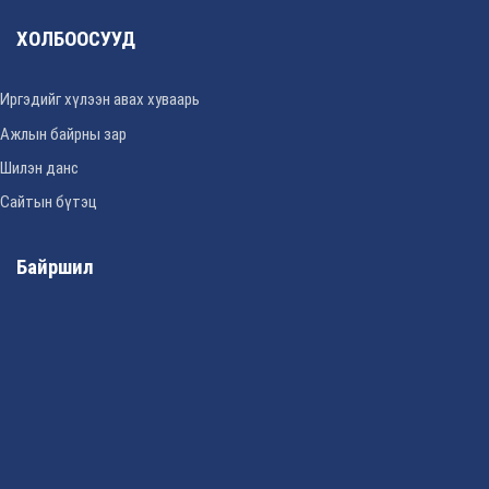
ХОЛБООСУУД
Иргэдийг хүлээн авах хуваарь
Ажлын байрны зар
Шилэн данс
Сайтын бүтэц
Байршил