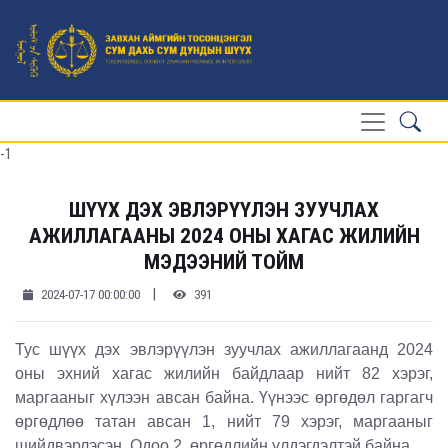
-1
ШҮҮХ ДЭХ ЭВЛЭРҮҮЛЭН ЗУУЧЛАХ
АЖИЛЛАГААНЫ 2024 ОНЫ ХАГАС ЖИЛИЙН
МЭДЭЭНИЙ ТОЙМ
|
2024-07-17 00:00:00
391
Тус шүүх дэх эвлэрүүлэн зуучлах ажиллагаанд 2024
оны эхний хагас жилийн байдлаар нийт 82 хэрэг,
маргааныг хүлээн авсан байна. Үүнээс өргөдөл гаргагч
өргөдлөө татан авсан 1, нийт 79 хэрэг, маргааныг
шийдвэрлэсэн. Одоо 2 өргөдлийн үлдэгдэлтэй байна.