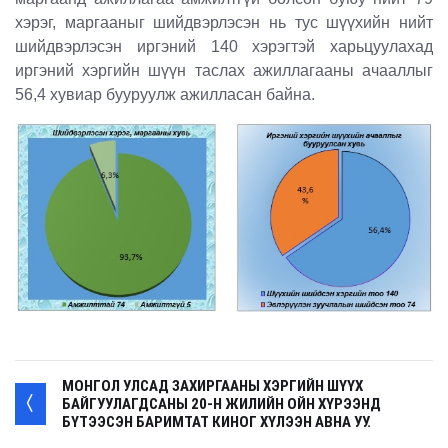
хэрэг, маргааныг шийдвэрлэсэн нь тус шүүхийн нийт
шийдвэрлэсэн иргэний 140 хэрэгтэй харьцуулахад
иргэний хэргийн шүүн таслах ажиллагааны ачааллыг
56,4 хувиар бууруулж ажилласан байна.
МОНГОЛ УЛСАД ЗАХИРГААНЫ ХЭРГИЙН ШҮҮХ
БАЙГУУЛАГДСАНЫ 20-Н ЖИЛИЙН ОЙН ХҮРЭЭНД
БҮТЭЭСЭН БАРИМТАТ КИНОГ ХҮЛЭЭН АВНА УУ.