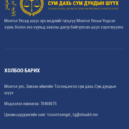
Монгол Улсад шүүх эрх мэдлийг гагцхүү Монгол Улсын Үндсэн
хууль болон энэ хуульд заасны дагуу байгуулсан шүүх хэрэгжүүлнэ.
ХОЛБОО БАРИХ
Монгол улс, Завхан аймгийн Тосонцэнгэл сум дахь Сум дундын
шүүх
Мэдээлэл лавлагаа: 70468075
Цахим шуудангийн хаяг: tosontsengel_tg@shuukh.mn