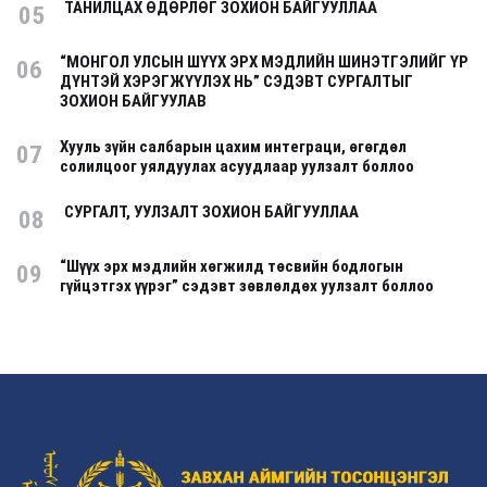
ТАНИЛЦАХ ӨДӨРЛӨГ ЗОХИОН БАЙГУУЛЛАА
05
“МОНГОЛ УЛСЫН ШҮҮХ ЭРХ МЭДЛИЙН ШИНЭТГЭЛИЙГ ҮР
06
ДҮНТЭЙ ХЭРЭГЖҮҮЛЭХ НЬ” СЭДЭВТ СУРГАЛТЫГ
ЗОХИОН БАЙГУУЛАВ
Хууль зүйн салбарын цахим интеграци, өгөгдөл
07
солилцоог уялдуулах асуудлаар уулзалт боллоо
СУРГАЛТ, УУЛЗАЛТ ЗОХИОН БАЙГУУЛЛАА
08
“Шүүх эрх мэдлийн хөгжилд төсвийн бодлогын
09
гүйцэтгэх үүрэг” сэдэвт зөвлөлдөх уулзалт боллоо