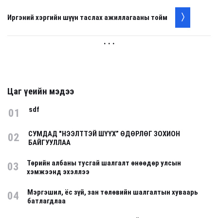
Иргэний хэргийн шүүн таслах ажиллагааны тойм
. . .
Цаг үеийн мэдээ
sdf
01
СУМДАД "НЭЭЛТТЭЙ ШҮҮХ” ӨДӨРЛӨГ ЗОХИОН
02
БАЙГУУЛЛАА
Төрийн албаны тусгай шалгалт өнөөдөр улсын
03
хэмжээнд эхэллээ
Мэргэшил, ёс зүй, зан төлөвийн шалгалтын хуваарь
04
батлагдлаа