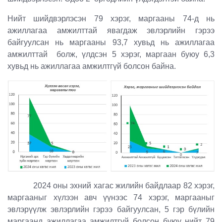
Нийт шийдвэрлэсэн 79 хэрэг, маргааны 74-д нь
ажиллагаа амжилттай явагдаж эвлэрлийн гэрээ
байгуулсан нь маргааны 93,7 хувьд нь ажиллагаа
амжилттай болж, үлдсэн 5 хэрэг, маргаан буюу 6,3
хувьд нь ажиллагаа амжилтгүй болсон байна.
2024 оны эхний хагас жилийн байдлаар 82 хэрэг,
маргааныг хүлээн авч үүнээс 74 хэрэг, маргааныг
эвлэрүүлж эвлэрлийн гэрээ байгуулсан, 5 гэр бүлийн
маргаанд ажиллагаа амжилтгүй болсон буюу нийт 79