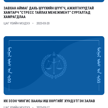
ЗАВХАН АЙМАГ ДАХЬ ШҮҮХИЙН ШҮҮГЧ, АЖИЛТНУУДТАЙ
ХАМТАРЧ “СТРЕСС ТАЙЛАХ МЕНЕЖМЕНТ” СУРГАЛТАД
ХАМРАГДЛАА
ЦАГ ҮЕИЙН МЭДЭЭ
2023-03-20
ИХ ЭЗЭН ЧИНГИС ХААНЫ ИШ ХӨРГИЙГ ХҮНДЭТГЭН ЗАЛАВ
ЦАГ ҮЕИЙН МЭДЭЭ
2023-03-17