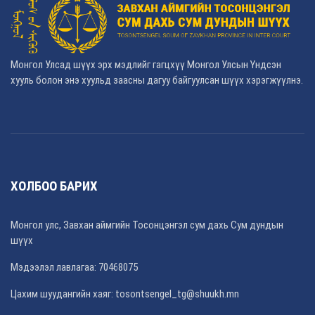
Монгол Улсад шүүх эрх мэдлийг гагцхүү Монгол Улсын Үндсэн
хууль болон энэ хуульд заасны дагуу байгуулсан шүүх хэрэгжүүлнэ.
ХОЛБОО БАРИХ
Монгол улс, Завхан аймгийн Тосонцэнгэл сум дахь Сум дундын
шүүх
Мэдээлэл лавлагаа: 70468075
Цахим шуудангийн хаяг: tosontsengel_tg@shuukh.mn