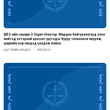
ШЕЗ-ийн гишүүн Э.Зоригтбаатар: Мөрдөх байгууллагууд олон
нийтэд хэтэрхий хүлээлт үүсгэдэг буруу технологи явуулж,
шүүхийн нэр хүндэд халдаж байна
ЦАГ ҮЕИЙН МЭДЭЭ
2023-03-16