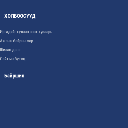
ХОЛБООСУУД
Иргэдийг хүлээн авах хуваарь
Ажлын байрны зар
Шилэн данс
Сайтын бүтэц
Байршил