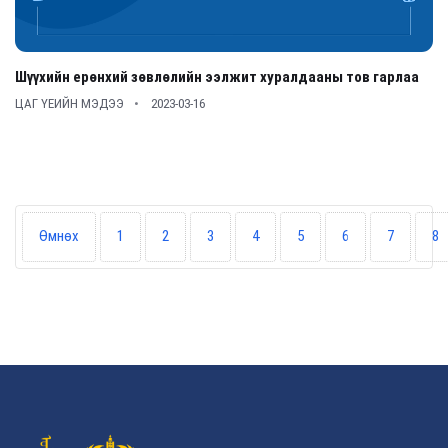
Шүүхийн ерөнхий зөвлөлийн ээлжит хуралдааны тов гарлаа
ЦАГ ҮЕИЙН МЭДЭЭ
2023-03-16
Өмнөх
1
2
3
4
5
6
7
8