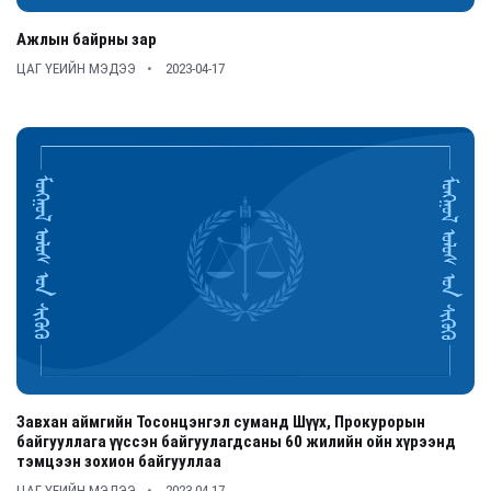
Ажлын байрны зар
ЦАГ ҮЕИЙН МЭДЭЭ
2023-04-17
Завхан аймгийн Тосонцэнгэл суманд Шүүх, Прокурорын
байгууллага үүссэн байгуулагдсаны 60 жилийн ойн хүрээнд
тэмцээн зохион байгууллаа
ЦАГ ҮЕИЙН МЭДЭЭ
2023-04-17