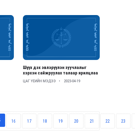
Шүүх дэх эвлэрүүлэн зуучлалыг
хэрхэн сайжруулах талаар ярилцлаа
ЦАГ ҮЕИЙН МЭДЭЭ
2023-04-19
5
16
17
18
19
20
21
22
23