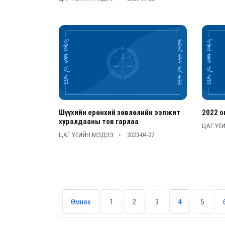
Шүүхийн ерөнхий зөвлөлийн ээлжит
2022 о
хуралдааны тов гарлаа
ЦАГ ҮЕ
ЦАГ ҮЕИЙН МЭДЭЭ
2023-04-27
Өмнөх
1
2
3
4
5