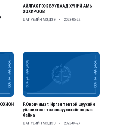
АЙЛГАХ ГЭЖ БУУДААД ХҮНИЙ АМЬ
ХОХИРООВ
А
ЦАГ ҮЕИЙН МЭДЭЭ
2023-05-22
ЗОХИОН
Р.Онончимэг: Иргэн төвтэй шүүхийн
үйлчилгээг төлөвшүүлэхийг зорьж
байна
ЦАГ ҮЕИЙН МЭДЭЭ
2023-04-27