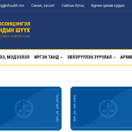
l_tg@shuukh.mn
Санал, хүсэлт
Сайтын бүтэц
Хуучин цахим хуудас
ЭЭ, МЭДЭЭЛЭЛ
ИРГЭН ТАНД
ЭВЛЭРҮҮЛЭН ЗУУЧЛАЛ
АРХИ