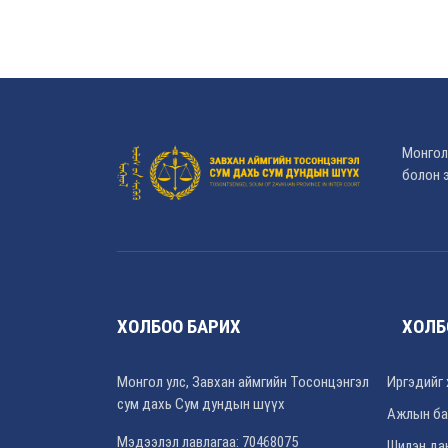
Монгол
болон э
ХОЛБОО БАРИХ
ХОЛБ
Монгол улс, Завхан аймгийн Тосонцэнгэл
Иргэдийг 
сум дахь Сум дундын шүүх
Ажлын ба
Мэдээлэл лавлагаа: 70468075
Шилэн да