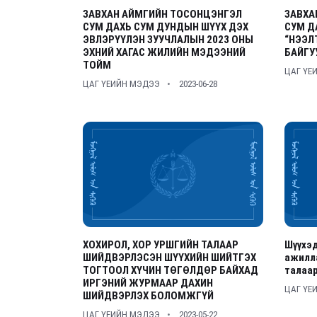
ЗАВХАН АЙМГИЙН ТОСОНЦЭНГЭЛ
ЗАВХА
СУМ ДАХЬ СУМ ДУНДЫН ШҮҮХ ДЭХ
СУМ Д
ЭВЛЭРҮҮЛЭН ЗУУЧЛАЛЫН 2023 ОНЫ
“НЭЭЛ
ЭХНИЙ ХАГАС ЖИЛИЙН МЭДЭЭНИЙ
БАЙГУ
ТОЙМ
ЦАГ ҮЕ
ЦАГ ҮЕИЙН МЭДЭЭ
2023-06-28
ХОХИРОЛ, ХОР УРШГИЙН ТАЛААР
Шүүхэд
ШИЙДВЭРЛЭСЭН ШҮҮХИЙН ШИЙТГЭХ
ажилл
ТОГТООЛ ХҮЧИН ТӨГӨЛДӨР БАЙХАД
талаар
ИРГЭНИЙ ЖУРМААР ДАХИН
ЦАГ ҮЕ
ШИЙДВЭРЛЭХ БОЛОМЖГҮЙ
ЦАГ ҮЕИЙН МЭДЭЭ
2023-05-22