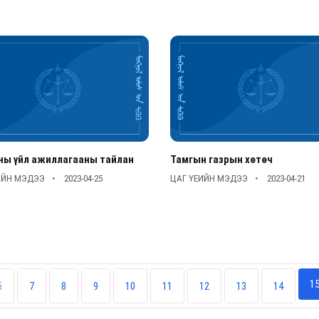
ны үйл ажиллагааны тайлан
Тамгын газрын хөтөч
ИЙН МЭДЭЭ
2023-04-25
ЦАГ ҮЕИЙН МЭДЭЭ
2023-04-21
1
6
7
8
9
10
11
12
13
14