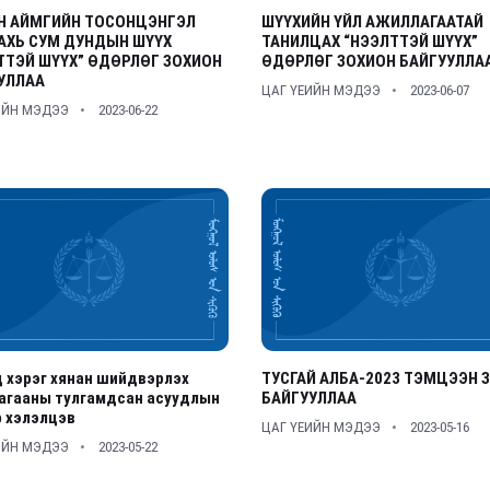
Н АЙМГИЙН ТОСОНЦЭНГЭЛ
ШҮҮХИЙН ҮЙЛ АЖИЛЛАГААТАЙ
АХЬ СУМ ДУНДЫН ШҮҮХ
ТАНИЛЦАХ “НЭЭЛТТЭЙ ШҮҮХ”
ТТЭЙ ШҮҮХ” ӨДӨРЛӨГ ЗОХИОН
ӨДӨРЛӨГ ЗОХИОН БАЙГУУЛЛА
УЛЛАА
ЦАГ ҮЕИЙН МЭДЭЭ
2023-06-07
ИЙН МЭДЭЭ
2023-06-22
 хэрэг хянан шийдвэрлэх
ТУСГАЙ АЛБА-2023 ТЭМЦЭЭН 
агааны тулгамдсан асуудлын
БАЙГУУЛЛАА
 хэлэлцэв
ЦАГ ҮЕИЙН МЭДЭЭ
2023-05-16
ИЙН МЭДЭЭ
2023-05-22