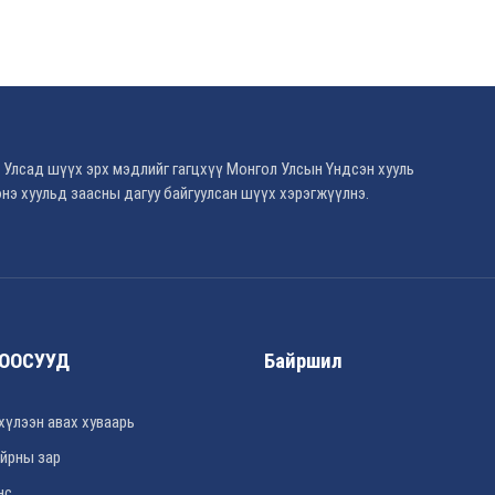
 Улсад шүүх эрх мэдлийг гагцхүү Монгол Улсын Үндсэн хууль
нэ хуульд заасны дагуу байгуулсан шүүх хэрэгжүүлнэ.
ООСУУД
Байршил
хүлээн авах хуваарь
йрны зар
нс