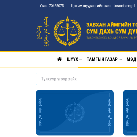
Утас: 70468075
Цахим шуудангийн хаяг: tosontsenge
ШҮҮХ
ТАМГЫН ГАЗАР
МЭД