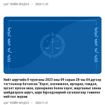
ЦАГ ҮЕИЙН МЭДЭЭ
2023-11-23
Нийт шүүгчийн II чуулганы 2023 оны 09 сарын 28-ны 04 дүгээр
тогтоолоор баталсан “Хэрэг, нэхэмжлэл, өргөдөл, гомдол,
хүсэлт хүлээн авах, хуваарилах болон хэрэг, маргааныг хянан
шийдвэрлэх шүүгч, шүүх бүрэлдэхүүний сугалаагаар томилох
нийтлэг журам
ЦАГ ҮЕИЙН МЭДЭЭ
2023-11-21