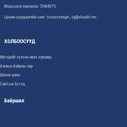
Мэдээлэл лавлагаа: 70468075
Цахим шуудангийн хаяг: tosontsengel_tg@shuukh.mn
ХОЛБООСУУД
Иргэдийг хүлээн авах хуваарь
Ажлын байрны зар
Шилэн данс
Сайтын бүтэц
Байршил