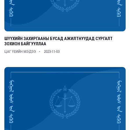
ШҮҮХИЙН ЗАХИРГААНЫ БУСАД АЖИЛТНУУДАД СУРГАЛТ
ЗОХИОН БАЙГУУЛЛАА
ЦАГ ҮЕИЙН МЭДЭЭ
2023-11-03