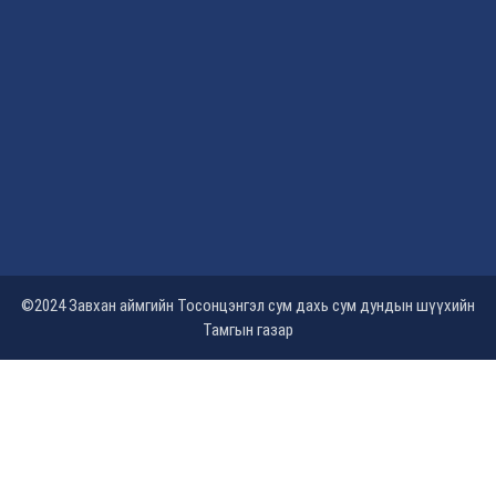
©2024 Завхан аймгийн Тосонцэнгэл сум дахь сум дундын шүүхийн
Тамгын газар