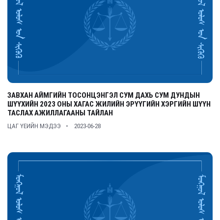
ЗАВХАН АЙМГИЙН ТОСОНЦЭНГЭЛ СУМ ДАХЬ СУМ ДУНДЫН
ШҮҮХИЙН 2023 ОНЫ ХАГАС ЖИЛИЙН ЭРҮҮГИЙН ХЭРГИЙН ШҮҮН
ТАСЛАХ АЖИЛЛАГААНЫ ТАЙЛАН
ЦАГ ҮЕИЙН МЭДЭЭ
2023-06-28