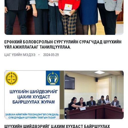
ЕРӨНХИЙ БОЛОВСРОЛЫН СУРГУУЛИЙН СУРАГЧДАД ШҮҮХИЙН
ҮЙЛ АЖИЛЛАГААГ ТАНИЛЦУУЛЛАА.
ЦАГ ҮЕИЙН МЭДЭЭ
2024-05-29
ШҮҮХИЙН ШИЙДВЭРИЙГ ЦАХИМ ХУУДАСТ БАЙРШУУЛАХ