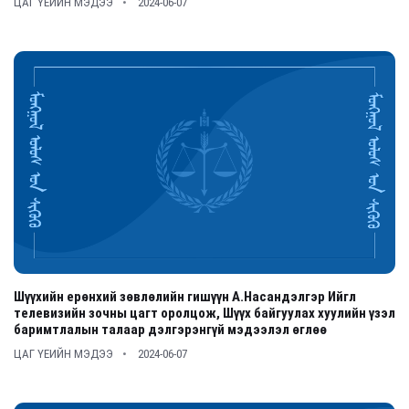
ЦАГ ҮЕИЙН МЭДЭЭ
2024-06-07
Шүүхийн ерөнхий зөвлөлийн гишүүн А.Насандэлгэр Ийгл
телевизийн зочны цагт оролцож, Шүүх байгуулах хуулийн үзэл
баримтлалын талаар дэлгэрэнгүй мэдээлэл өглөө
ЦАГ ҮЕИЙН МЭДЭЭ
2024-06-07