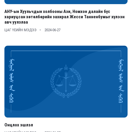
АНУ-ын Хуульчдын холбооны Ази, Номхон далайн бүс
хариуцсан хөтөлбөрийн захирал Жесси Танненбумыг хүлээн
авч уулзлаа
ЦАГ ҮЕИЙН МЭДЭЭ
2024-06-27
Онцлох эшлэл