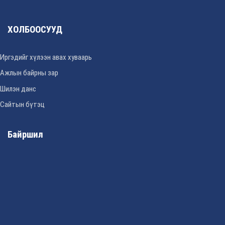
ХОЛБООСУУД
Иргэдийг хүлээн авах хуваарь
Ажлын байрны зар
Шилэн данс
Сайтын бүтэц
Байршил