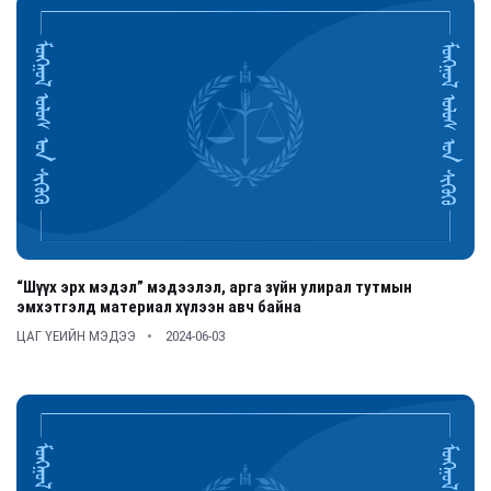
“Шүүх эрх мэдэл” мэдээлэл, арга зүйн улирал тутмын
эмхэтгэлд материал хүлээн авч байна
ЦАГ ҮЕИЙН МЭДЭЭ
2024-06-03