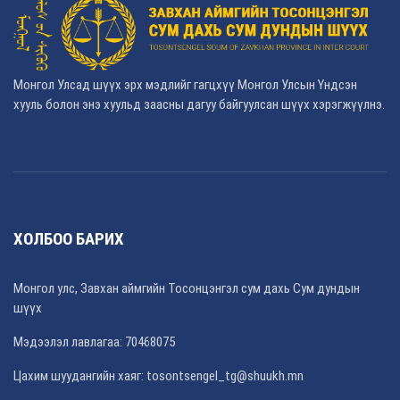
Монгол Улсад шүүх эрх мэдлийг гагцхүү Монгол Улсын Үндсэн
хууль болон энэ хуульд заасны дагуу байгуулсан шүүх хэрэгжүүлнэ.
ХОЛБОО БАРИХ
Монгол улс, Завхан аймгийн Тосонцэнгэл сум дахь Сум дундын
шүүх
Мэдээлэл лавлагаа: 70468075
Цахим шуудангийн хаяг: tosontsengel_tg@shuukh.mn