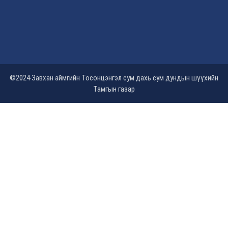
©2024 Завхан аймгийн Тосонцэнгэл сум дахь сум дундын шүүхийн
Тамгын газар