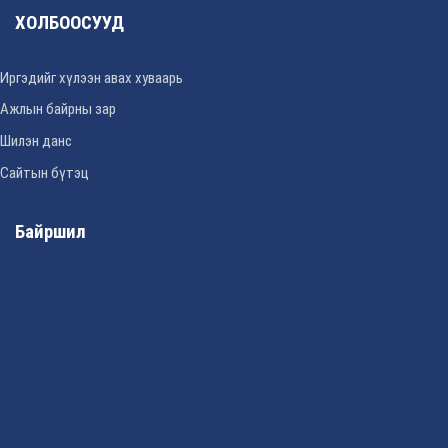
ХОЛБООСУУД
Иргэдийг хүлээн авах хуваарь
Ажлын байрны зар
Шилэн данс
Сайтын бүтэц
Байршил