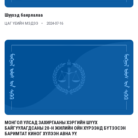
Шүүхэд баярлалаа
ЦАГ ҮЕИЙН МЭДЭЭ
2024-07-16
МОНГОЛ УЛСАД ЗАХИРГААНЫ ХЭРГИЙН ШҮҮХ
БАЙГУУЛАГДСАНЫ 20-Н ЖИЛИЙН ОЙН ХҮРЭЭНД БҮТЭЭСЭН
БАРИМТАТ КИНОГ ХҮЛЭЭН АВНА УУ.