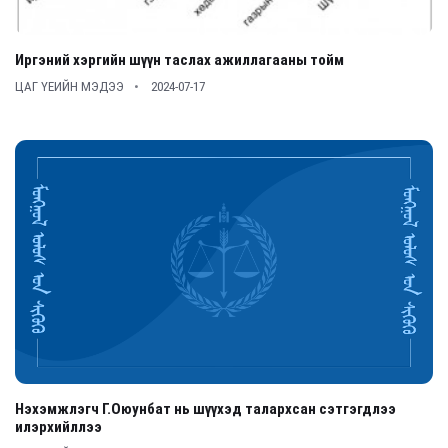
Иргэний хэргийн шүүн таслах ажиллагааны тойм
ЦАГ ҮЕИЙН МЭДЭЭ
2024-07-17
Нэхэмжлэгч Г.Оюунбат нь шүүхэд талархсан сэтгэгдлээ
илэрхийллээ