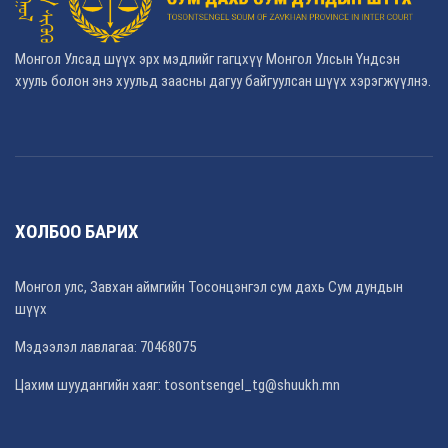
Монгол Улсад шүүх эрх мэдлийг гагцхүү Монгол Улсын Үндсэн
хууль болон энэ хуульд заасны дагуу байгуулсан шүүх хэрэгжүүлнэ.
ХОЛБОО БАРИХ
Монгол улс, Завхан аймгийн Тосонцэнгэл сум дахь Сум дундын
шүүх
Мэдээлэл лавлагаа: 70468075
Цахим шуудангийн хаяг: tosontsengel_tg@shuukh.mn