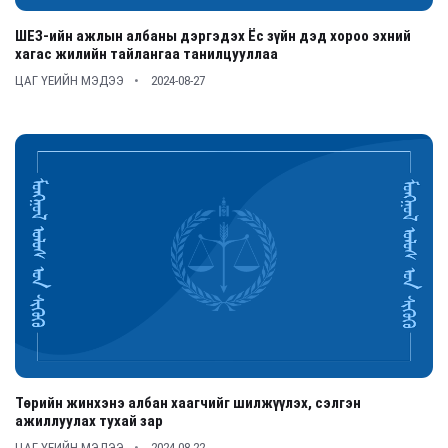
ШЕЗ-ийн ажлын албаны дэргэдэх Ёс зүйн дэд хороо эхний
хагас жилийн тайлангаа танилцууллаа
ЦАГ ҮЕИЙН МЭДЭЭ
2024-08-27
Төрийн жинхэнэ албан хаагчийг шилжүүлэх, сэлгэн
ажиллуулах тухай зар
ЦАГ ҮЕИЙН МЭДЭЭ
2024-08-22