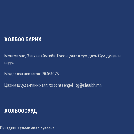
ХОЛБОО БАРИХ
Монгол улс, Завхан аймгийн Тосонцэнгэл сум дахь Сум дундын
шүүх
Мэдээлэл лавлагаа: 70468075
Цахим шуудангийн хаяг: tosontsengel_tg@shuukh.mn
ХОЛБООСУУД
Иргэдийг хүлээн авах хуваарь