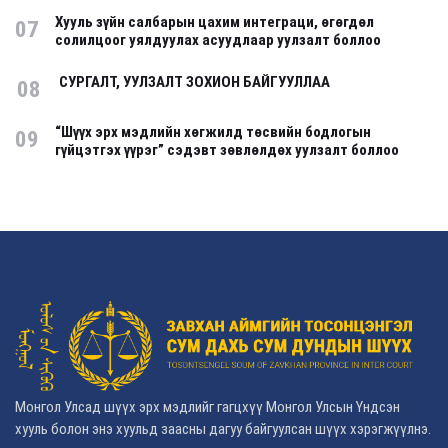
Хууль зүйн салбарын цахим интеграци, өгөгдөл
07
солилцоог уялдуулах асуудлаар уулзалт боллоо
СУРГАЛТ, УУЛЗАЛТ ЗОХИОН БАЙГУУЛЛАА
08
“Шүүх эрх мэдлийн хөгжилд төсвийн бодлогын
09
гүйцэтгэх үүрэг” сэдэвт зөвлөлдөх уулзалт боллоо
Монгол Улсад шүүх эрх мэдлийг гагцхүү Монгол Улсын Үндсэн
хууль болон энэ хуульд заасны дагуу байгуулсан шүүх хэрэгжүүлнэ.