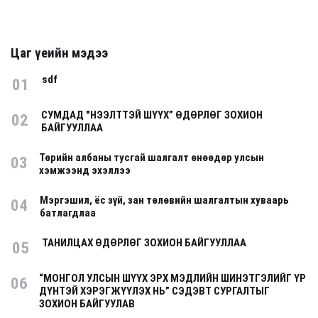
Цаг үеийн мэдээ
sdf
01
СУМДАД "НЭЭЛТТЭЙ ШҮҮХ” ӨДӨРЛӨГ ЗОХИОН
02
БАЙГУУЛЛАА
Төрийн албаны тусгай шалгалт өнөөдөр улсын
03
хэмжээнд эхэллээ
Мэргэшил, ёс зүй, зан төлөвийн шалгалтын хуваарь
04
батлагдлаа
ТАНИЛЦАХ ӨДӨРЛӨГ ЗОХИОН БАЙГУУЛЛАА
05
“МОНГОЛ УЛСЫН ШҮҮХ ЭРХ МЭДЛИЙН ШИНЭТГЭЛИЙГ ҮР
06
ДҮНТЭЙ ХЭРЭГЖҮҮЛЭХ НЬ” СЭДЭВТ СУРГАЛТЫГ
ЗОХИОН БАЙГУУЛАВ