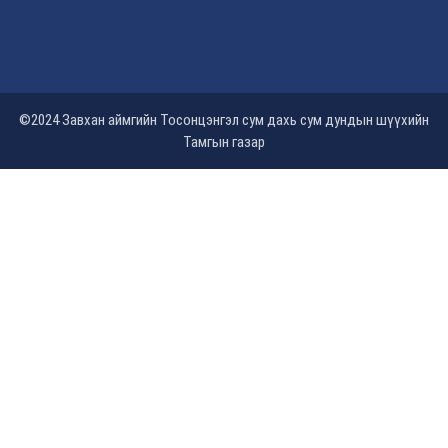
©2024 Завхан аймгийн Тосонцэнгэл сум дахь сум дундын шүүхийн
Тамгын газар