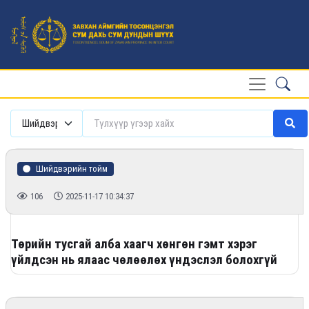
Шийдвэрийн тойм
106
2025-11-17 10:34:37
Төрийн тусгай алба хаагч хөнгөн гэмт хэрэг
үйлдсэн нь ялаас чөлөөлөх үндэслэл болохгүй