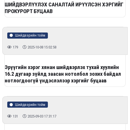
ШИЙДВЭРЛҮҮЛЭХ САНАЛТАЙ ИРҮҮЛСЭН ХЭРГИЙГ
ПРОКУРОРТ БУЦААВ
Шийдвэрийн тойм
179
2025-10-08 15:02:58
Эрүүгийн хэрэг хянан шийдвэрлэх тухай хуулийн
16.2 дугаар зүйлд заасан нотолбол зохих байдал
нотлогдоогүй үндэслэлээр хэргийг буцаав
Шийдвэрийн тойм
131
2025-09-03 17:31:17