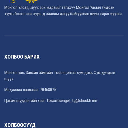
Монгол Улсад шүүх эрх мэдлийг гагцхүү Монгол Улсын Үндсэн
хууль болон энэ хуульд заасны дагуу байгуулсан шүүх хэрэгжүүлнэ.
ХОЛБОО БАРИХ
Монгол улс, Завхан аймгийн Тосонцэнгэл сум дахь Сум дундын
шүүх
Мэдээлэл лавлагаа: 70468075
Цахим шуудангийн хаяг: tosontsengel_tg@shuukh.mn
ХОЛБООСУУД