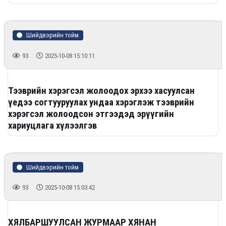
Шийдвэрийн тойм
93
2025-10-08 15:10:11
Тээврийн хэрэгсэл жолоодох эрхээ хасуулсан
үедээ согтууруулах ундаа хэрэглэж тээврийн
хэрэгсэл жолоодсон этгээдэд эрүүгийн
хариуцлага хүлээлгэв
Шийдвэрийн тойм
93
2025-10-08 15:03:42
ХЯЛБАРШУУЛСАН ЖУРМААР ХЯНАН