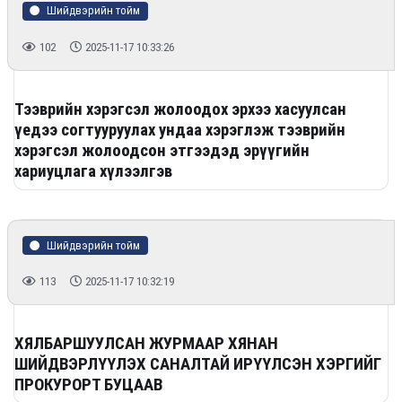
Шийдвэрийн тойм
102
2025-11-17 10:33:26
Тээврийн хэрэгсэл жолоодох эрхээ хасуулсан
үедээ согтууруулах ундаа хэрэглэж тээврийн
хэрэгсэл жолоодсон этгээдэд эрүүгийн
хариуцлага хүлээлгэв
Шийдвэрийн тойм
113
2025-11-17 10:32:19
ХЯЛБАРШУУЛСАН ЖУРМААР ХЯНАН
ШИЙДВЭРЛҮҮЛЭХ САНАЛТАЙ ИРҮҮЛСЭН ХЭРГИЙГ
ПРОКУРОРТ БУЦААВ