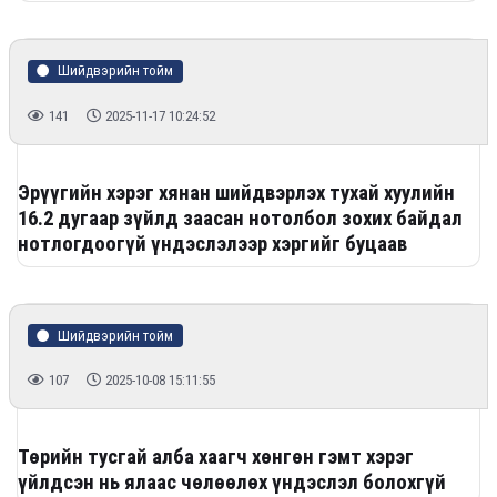
Шийдвэрийн тойм
141
2025-11-17 10:24:52
Эрүүгийн хэрэг хянан шийдвэрлэх тухай хуулийн
16.2 дугаар зүйлд заасан нотолбол зохих байдал
нотлогдоогүй үндэслэлээр хэргийг буцаав
Шийдвэрийн тойм
107
2025-10-08 15:11:55
Төрийн тусгай алба хаагч хөнгөн гэмт хэрэг
үйлдсэн нь ялаас чөлөөлөх үндэслэл болохгүй