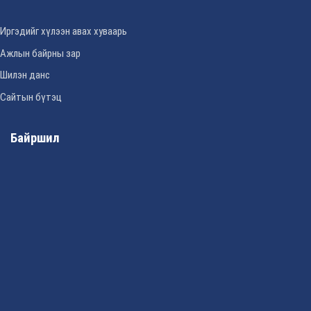
Иргэдийг хүлээн авах хуваарь
Ажлын байрны зар
Шилэн данс
Сайтын бүтэц
Байршил