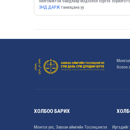
ойлгомжтой байдлаар мэдээлэл хүргэх зорилгото
ЭНД ДАРЖ
танилцана уу.
Монгол
болон э
ХОЛБОО БАРИХ
ХОЛБ
Монгол улс, Завхан аймгийн Тосонцэнгэл
Иргэдийг 