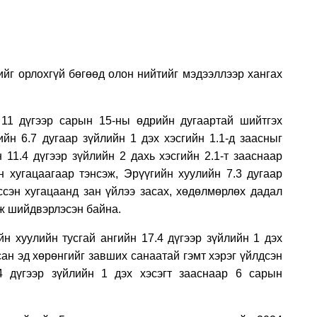
йг орлохгүй бөгөөд олон нийтийг мэдээллээр хангах
11 дүгээр сарын 15-ны өдрийн дугаартай шийтгэх
йн 6.7 дугаар зүйлийн 1 дэх хэсгийн 1.1-д заасныг
 11.4 дүгээр зүйлийн 2 дахь хэсгийн 2.1-т зааснаар
н хугацаагаар тэнсэж, Эрүүгийн хуулийн 7.3 дугаар
нссэн хугацаанд зан үйлээ засах, хөдөлмөрлөх дадал
эж шийдвэрлэсэн байна.
йн хуулийн тусгай ангийн 17.4 дүгээр зүйлийн 1 дэх
ан эд хөрөнгийг завших санаатай гэмт хэрэг үйлдсэн
4 дүгээр зүйлийн 1 дэх хэсэгт зааснаар 6 сарын