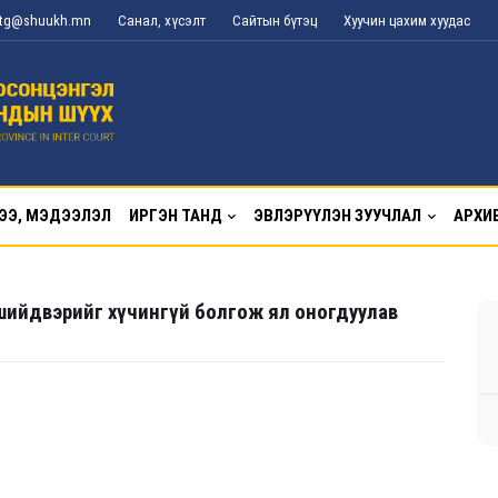
l_tg@shuukh.mn
Санал, хүсэлт
Сайтын бүтэц
Хуучин цахим хуудас
ЭЭ, МЭДЭЭЛЭЛ
ИРГЭН ТАНД
ЭВЛЭРҮҮЛЭН ЗУУЧЛАЛ
АРХИ
шийдвэрийг хүчингүй болгож ял оногдуулав