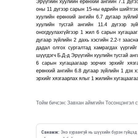
Эрүүгийн хуулийн ерөнхий ангийн 7.1 дүгэ
оны 11 дүгээр сарын 15-ны өдрийн шийтгэх
хуулийн ерөнхий ангийн 6.7 дугаар зүйли
хуулийн тусгай ангийн 11.4 дүгээр зү
оногдуулахгүйгээр 1 жил 6 сарын хугацааг
дугаар зүйлийн 2 дахь хэсгийн 2.2-т заасн
дадал олгох сургалтад хамрагдах үүргийг
шүүгдэгч Б.Д-д Эрүүгийн хуулийн тусгай анги
6 сарын хугацаагаар зорчих эрхийг хязг
ерөнхий ангийн 6.8 дугаар зүйлийн 1 дэх х
эрхийг хязгаарлах ялыг 1 жилийн хугацаагаа
Тойм бичсэн: Завхан аймгийн Тосонцэнгэл 
Санамж:
Энэ хураангуй нь шүүхийн бүрэн гүйцэд