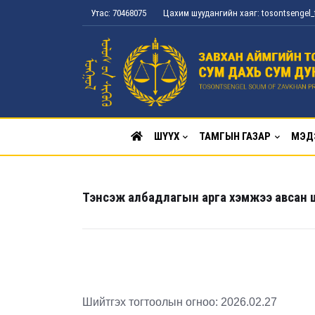
Утас: 70468075
Цахим шуудангийн хаяг: tosontsenge
ШҮҮХ
ТАМГЫН ГАЗАР
МЭД
Тэнсэж албадлагын арга хэмжээ авсан 
Шийтгэх тогтоолын огноо: 2026.02.27