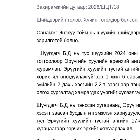
Захирамжийн дугаар: 2026/ШЦТ/18
Шийдвэрийн төлөв: Хүчин төгөлдөр болсон.
Санамж: Энэхүү тойм нь шүүхийн шийдвэри
зорилготой болно.
Шүүгдэгч Б.Д нь тус шүүхийн
2024 оны 
тогтоолоор Эрүүгийн хуулийн ерөнхий анги
журамлан, Эрүүгийн хуулийн тусгай ангийн
хорих ял оногдуулахгүйгээр 1 жил 6 сары
зүйлийн 2 дахь хэсгийн 2.2-т зааснаар тэ
олгох сургалтад хамрагдах үүргийг хүлээлг
Шүүгдэгч Б.Д нь тэнссэн хугацаанд Эрүүги
хэсэгт заасан бусдын итгэмжлэн хариуцуулс
тул Эрүүгийн хуулийн тусгай ангийн 17.
хугацаагаар зорчих эрхийг хязгаарлах ял,