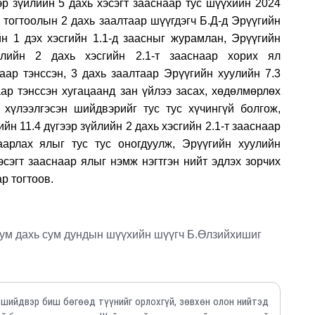
эр зүйлийн 5 дахь хэсэгт зааснаар
тус шүүхийн
2024
 тогтоолын 2 дахь заалтаар ш
үүгдэгч Б.Д-д
Эрүүгийн
йн 1 дэх хэсгийн 1.1-д заасныг журамлан, Эрүүгийн
йлийн 2 дахь хэсгийн 2.1-т зааснаар хорих ял
аар тэнссэн, 3 дахь заалтаар Эрүүгийн хуулийн 7.3
аар тэнссэн хугацаанд зан үйлээ засах, хөдөлмөрлөх
 хүлээлгэсэн шийдвэрийг тус тус хүчингүй болгож,
йн 11.4 дүгээр зүйлийн 2 дахь хэсгийн 2.1-т зааснаар
аарлах ялыг тус тус оногдуулж, Эрүүгийн хуулийн
эсэгт зааснаар ялыг нэмж нэгтгэн нийт эдлэх зорчих
р тогтоов.
сум дахь сум дундын шүүхийн шүүгч Б.Өлзийхишиг
 шийдвэр биш бөгөөд түүнийг орлохгүй, зөвхөн олон нийтэд