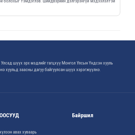
й болохыг тэмдэглэв. Шийдвэрийн дэлгэрэнгүй мэдээлэлтэй
 Улсад шүүх эрх мэдлийг гагцхүү Монгол Улсын Үндсэн хууль
нэ хуульд заасны дагуу байгуулсан шүүх хэрэгжүүлнэ.
ООСУУД
Байршил
хүлээн авах хуваарь