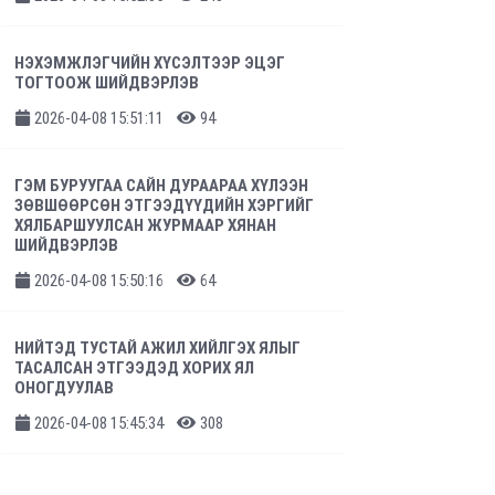
НЭХЭМЖЛЭГЧИЙН ХҮСЭЛТЭЭР ЭЦЭГ
ТОГТООЖ ШИЙДВЭРЛЭВ
2026-04-08 15:51:11
94
ГЭМ БУРУУГАА САЙН ДУРААРАА ХҮЛЭЭН
ЗӨВШӨӨРСӨН ЭТГЭЭДҮҮДИЙН ХЭРГИЙГ
ХЯЛБАРШУУЛСАН ЖУРМААР ХЯНАН
ШИЙДВЭРЛЭВ
2026-04-08 15:50:16
64
НИЙТЭД ТУСТАЙ АЖИЛ ХИЙЛГЭХ ЯЛЫГ
ТАСАЛСАН ЭТГЭЭДЭД ХОРИХ ЯЛ
ОНОГДУУЛАВ
2026-04-08 15:45:34
308